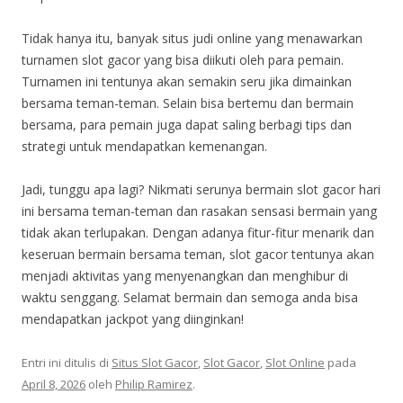
Tidak hanya itu, banyak situs judi online yang menawarkan
turnamen slot gacor yang bisa diikuti oleh para pemain.
Turnamen ini tentunya akan semakin seru jika dimainkan
bersama teman-teman. Selain bisa bertemu dan bermain
bersama, para pemain juga dapat saling berbagi tips dan
strategi untuk mendapatkan kemenangan.
Jadi, tunggu apa lagi? Nikmati serunya bermain slot gacor hari
ini bersama teman-teman dan rasakan sensasi bermain yang
tidak akan terlupakan. Dengan adanya fitur-fitur menarik dan
keseruan bermain bersama teman, slot gacor tentunya akan
menjadi aktivitas yang menyenangkan dan menghibur di
waktu senggang. Selamat bermain dan semoga anda bisa
mendapatkan jackpot yang diinginkan!
Entri ini ditulis di
Situs Slot Gacor
,
Slot Gacor
,
Slot Online
pada
April 8, 2026
oleh
Philip Ramirez
.