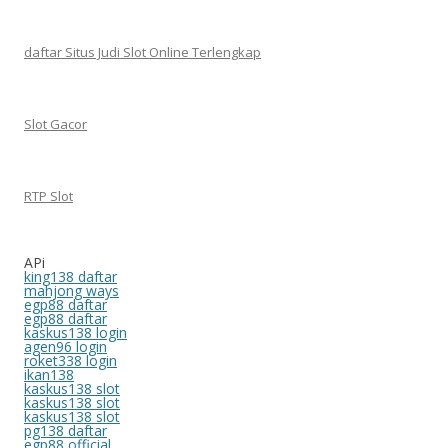
daftar Situs Judi Slot Online Terlengkap
Slot Gacor
RTP Slot
APi
king138 daftar
mahjong ways
egp88 daftar
egp88 daftar
kaskus138 login
agen96 login
roket338 login
ikan138
kaskus138 slot
kaskus138 slot
kaskus138 slot
pg138 daftar
egp88 official