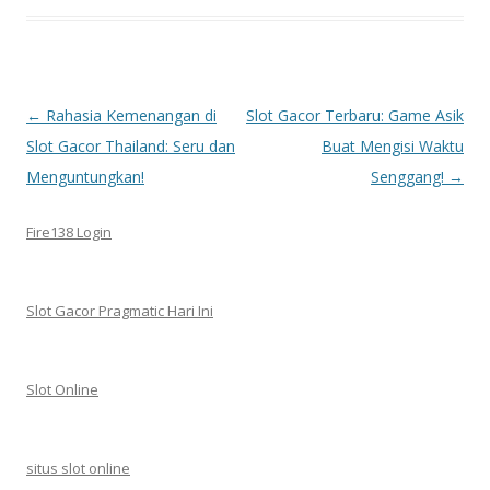
Navigasi
←
Rahasia Kemenangan di
Slot Gacor Terbaru: Game Asik
Tulisan
Slot Gacor Thailand: Seru dan
Buat Mengisi Waktu
Menguntungkan!
Senggang!
→
Fire138 Login
Slot Gacor Pragmatic Hari Ini
Slot Online
situs slot online