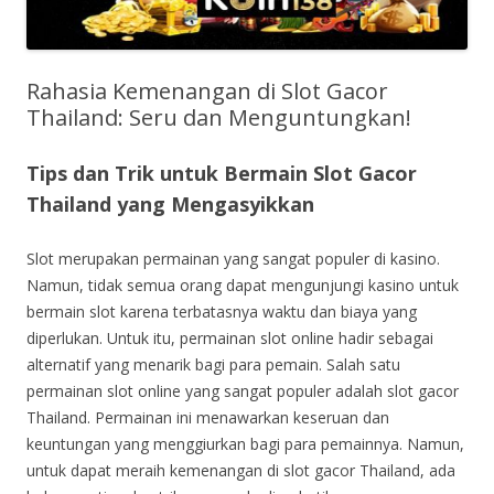
Rahasia Kemenangan di Slot Gacor
Thailand: Seru dan Menguntungkan!
Tips dan Trik untuk Bermain Slot Gacor
Thailand yang Mengasyikkan
Slot merupakan permainan yang sangat populer di kasino.
Namun, tidak semua orang dapat mengunjungi kasino untuk
bermain slot karena terbatasnya waktu dan biaya yang
diperlukan. Untuk itu, permainan slot online hadir sebagai
alternatif yang menarik bagi para pemain. Salah satu
permainan slot online yang sangat populer adalah slot gacor
Thailand. Permainan ini menawarkan keseruan dan
keuntungan yang menggiurkan bagi para pemainnya. Namun,
untuk dapat meraih kemenangan di slot gacor Thailand, ada