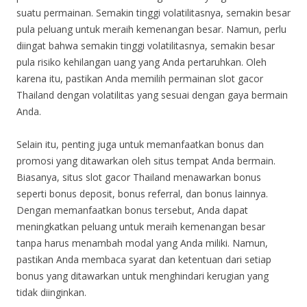
suatu permainan. Semakin tinggi volatilitasnya, semakin besar
pula peluang untuk meraih kemenangan besar. Namun, perlu
diingat bahwa semakin tinggi volatilitasnya, semakin besar
pula risiko kehilangan uang yang Anda pertaruhkan. Oleh
karena itu, pastikan Anda memilih permainan slot gacor
Thailand dengan volatilitas yang sesuai dengan gaya bermain
Anda.
Selain itu, penting juga untuk memanfaatkan bonus dan
promosi yang ditawarkan oleh situs tempat Anda bermain.
Biasanya, situs slot gacor Thailand menawarkan bonus
seperti bonus deposit, bonus referral, dan bonus lainnya.
Dengan memanfaatkan bonus tersebut, Anda dapat
meningkatkan peluang untuk meraih kemenangan besar
tanpa harus menambah modal yang Anda miliki. Namun,
pastikan Anda membaca syarat dan ketentuan dari setiap
bonus yang ditawarkan untuk menghindari kerugian yang
tidak diinginkan.