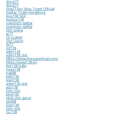
dong77
dong77
JowoToto Situs Togel Official
Daftar Togel Hongkong
Asu138 Slot
Kaskus138
jowototo daftar
jowototo daftar
slot online
w77
Dr scatter
Slot Gacor
W77
pg138
agen138
agen138 slot
https://www.thesuperficial.com/
https://naga138.io/
fire138 login
naga138
egp88
koin138
koin138
agen138 slot
asu138
toto slot
king138
situs slot gacor
slot88
koin138
toto slot
Go138