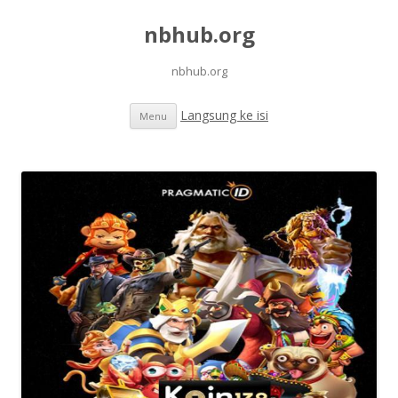
nbhub.org
nbhub.org
Langsung ke isi
Menu