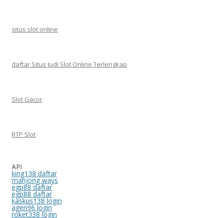
situs slot online
daftar Situs Judi Slot Online Terlengkap
Slot Gacor
RTP Slot
APi
king138 daftar
mahjong ways
egp88 daftar
egp88 daftar
kaskus138 login
agen96 login
roket338 login