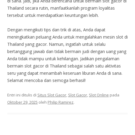
di sana. Jadi, jika Anda berencana untuk bermain slot gacor di
Thailand secara rutin, manfaatkanlah program loyalitas
tersebut untuk mendapatkan keuntungan lebih.
Dengan mengikuti tips dan trik di atas, Anda dapat
meningkatkan peluang Anda untuk mengalahkan mesin slot di
Thailand yang gacor. Namun, ingatlah untuk selalu
bertanggung jawab dan tidak bermain judi dengan uang yang
Anda tidak mampu untuk kehilangan. Jadikan pengalaman
bermain slot gacor di Thailand sebagai salah satu aktivitas
seru yang dapat menambah keseruan liburan Anda di sana.
Selamat mencoba dan semoga berhasil!
Entri ini ditulis di
Situs Slot Gacor
,
Slot Gacor
,
Slot Online
pada
Oktober 29, 2025
oleh
Philip Ramirez
.