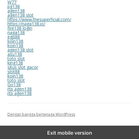
W77
pg138
agen138
agen138 slot
https://www.thesuperficial.com/
https://naga138.io/
fire138 login
naga138
egp88
koin138
koin138
agen138 slot
asu138
toto slot
king138
situs slot gacor
slot88
koin138
toto slot
Go138
rtp agen138
rtp agen138
Dengan bangga bertenaga WordPress
Exit mobile version