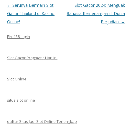
Navigasi
←
Serunya Bermain Slot
Slot Gacor 2024: Menguak
Tulisan
Gacor Thailand di Kasino
Rahasia Kemenangan di Dunia
Online!
Perjudian!
→
Fire138 Login
Slot Gacor Pragmatic Hari Ini
Slot Online
situs slot online
daftar Situs Judi Slot Online Terlengkap