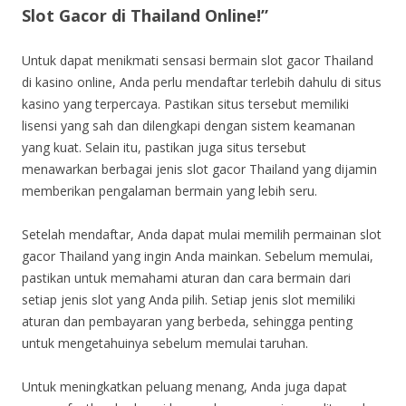
Slot Gacor di Thailand Online!”
Untuk dapat menikmati sensasi bermain slot gacor Thailand
di kasino online, Anda perlu mendaftar terlebih dahulu di situs
kasino yang terpercaya. Pastikan situs tersebut memiliki
lisensi yang sah dan dilengkapi dengan sistem keamanan
yang kuat. Selain itu, pastikan juga situs tersebut
menawarkan berbagai jenis slot gacor Thailand yang dijamin
memberikan pengalaman bermain yang lebih seru.
Setelah mendaftar, Anda dapat mulai memilih permainan slot
gacor Thailand yang ingin Anda mainkan. Sebelum memulai,
pastikan untuk memahami aturan dan cara bermain dari
setiap jenis slot yang Anda pilih. Setiap jenis slot memiliki
aturan dan pembayaran yang berbeda, sehingga penting
untuk mengetahuinya sebelum memulai taruhan.
Untuk meningkatkan peluang menang, Anda juga dapat