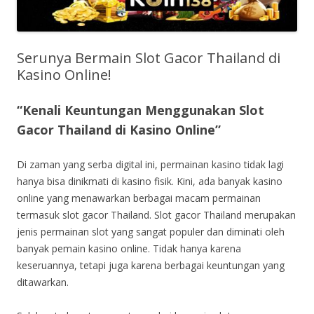
Serunya Bermain Slot Gacor Thailand di
Kasino Online!
“Kenali Keuntungan Menggunakan Slot
Gacor Thailand di Kasino Online”
Di zaman yang serba digital ini, permainan kasino tidak lagi
hanya bisa dinikmati di kasino fisik. Kini, ada banyak kasino
online yang menawarkan berbagai macam permainan
termasuk slot gacor Thailand. Slot gacor Thailand merupakan
jenis permainan slot yang sangat populer dan diminati oleh
banyak pemain kasino online. Tidak hanya karena
keseruannya, tetapi juga karena berbagai keuntungan yang
ditawarkan.