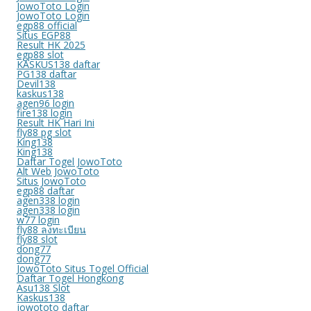
JowoToto Login
JowoToto Login
egp88 official
Situs EGP88
Result HK 2025
egp88 slot
KASKUS138 daftar
PG138 daftar
Devil138
kaskus138
agen96 login
fire138 login
Result HK Hari Ini
fly88 pg slot
King138
King138
Daftar Togel JowoToto
Alt Web JowoToto
Situs JowoToto
egp88 daftar
agen338 login
agen338 login
w77 login
fly88 ลงทะเบียน
fly88 slot
dong77
dong77
JowoToto Situs Togel Official
Daftar Togel Hongkong
Asu138 Slot
Kaskus138
jowototo daftar