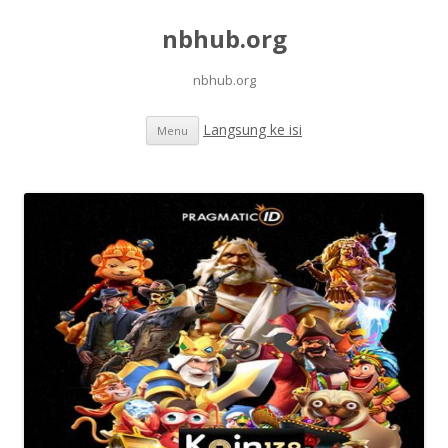
nbhub.org
nbhub.org
Langsung ke isi
Menu