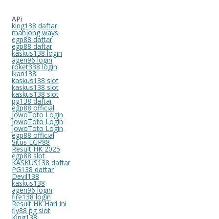
APi
king138 daftar
mahjong ways
egp88 daftar
egp88 daftar
kaskus138 login
agen96 login
roket338 login
ikan138
kaskus138 slot
kaskus138 slot
kaskus138 slot
pg138 daftar
egp88 official
JowoToto Login
JowoToto Login
JowoToto Login
egp88 official
Situs EGP88
Result HK 2025
egp88 slot
KASKUS138 daftar
PG138 daftar
Devil138
kaskus138
agen96 login
fire138 login
Result HK Hari Ini
fly88 pg slot
King138