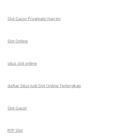
Slot Gacor Pragmatic Hari Ini
Slot Online
situs slot online
daftar Situs Judi Slot Online Terlengkap
Slot Gacor
RTP Slot