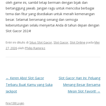
oleh game ini, sambil tetap bermain dengan bijak dan
bertanggung jawab. Jangan ragu untuk mencoba berbagai
tema dan fitur yang disediakan untuk meraih kemenangan
besar. Selamat bersenang-senang dan semoga
keberuntungan selalu menyertai Anda di tahun depan dengan
Slot Gacor 2024!
Entri ini ditulis di
Situs Slot Gacor
,
Slot Gacor
,
Slot Online
pada
Mei
27, 2026
oleh
Philip Ramirez
.
Navigasi
←
Keren Abis! Slot Gacor
Slot Gacor Hari Ini: Peluang
Tulisan
Terbaru Buat Kamu yang Suka
Menang Besar Bersama
Jackpot
Mesin Slot Favorit!
→
Fire138 Login