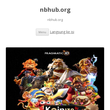
nbhub.org
nbhub.org
Langsung ke isi
Menu