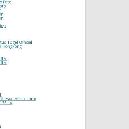
woToto
oto
r
in
in
บียน
us Togel Official
el Hongkong
ftar
ftar
t
.thesuperficial.com/
138.io/
n
t