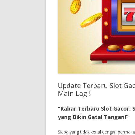
Update Terbaru Slot Gac
Main Lagi!
“Kabar Terbaru Slot Gacor: 
yang Bikin Gatal Tangan!”
Siapa yang tidak kenal dengan permaina