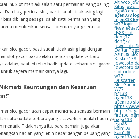
Alt Web Jo
aat ini. Slot menjadi salah satu permainan yang paling
Situs JowoT
egp88 dafta
. Dan bagi pecinta slot, pasti sudah tidak asing lagi
agen338 log
r bisa dibilang sebagai salah satu permainan yang
agen338 log
w77 login
 karena memberikan sensasi bermain yang seru dan
fly88 ลงทะเ
fly88 slot
dong77
dong77
JowoToto Sit
n slot gacor, pasti sudah tidak asing lagi dengan
Daftar Tog
Asu138 Slot
ar slot gacor pasti selalu mencari update terbaru
Kaskus138
jowototo da
a adalah, saat ini telah hadir update terbaru slot gacor
jowototo da
untuk segera memainkannya lagi.
slot online
w77
Dr scatter
Slot Gacor
: Nikmati Keuntungan dan Keseruan
W77
pg138
an!”
agen138
agen138 slo
https://www
https://naga
emar slot gacor akan dapat menikmati sensasi bermain
fire138 logi
lah satu update terbaru yang ditawarkan adalah hadirnya
naga138
egp88
in menarik. Tidak hanya itu, para pemain juga akan
koin138
koin138
ngkan hadiah yang lebih besar dengan peluang yang
agen138 slo