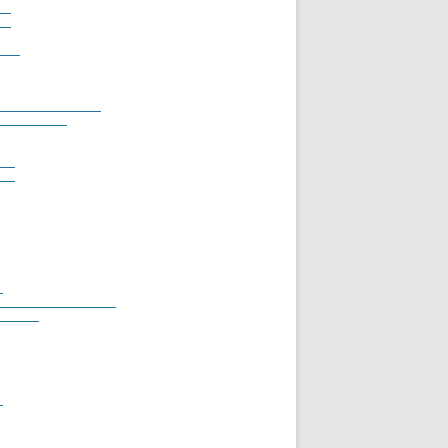
woToto
oto
r
in
in
บียน
us Togel Official
el Hongkong
ftar
ftar
t
.thesuperficial.com/
138.io/
n
t