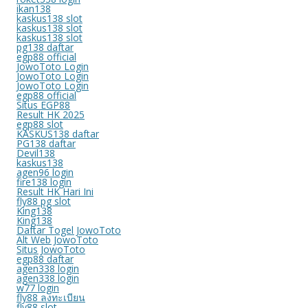
ikan138
kaskus138 slot
kaskus138 slot
kaskus138 slot
pg138 daftar
egp88 official
JowoToto Login
JowoToto Login
JowoToto Login
egp88 official
Situs EGP88
Result HK 2025
egp88 slot
KASKUS138 daftar
PG138 daftar
Devil138
kaskus138
agen96 login
fire138 login
Result HK Hari Ini
fly88 pg slot
King138
King138
Daftar Togel JowoToto
Alt Web JowoToto
Situs JowoToto
egp88 daftar
agen338 login
agen338 login
w77 login
fly88 ลงทะเบียน
fly88 slot