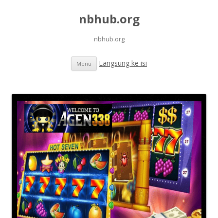
nbhub.org
nbhub.org
Langsung ke isi
Menu