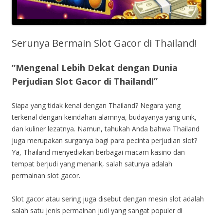
Serunya Bermain Slot Gacor di Thailand!
“Mengenal Lebih Dekat dengan Dunia
Perjudian Slot Gacor di Thailand!”
Siapa yang tidak kenal dengan Thailand? Negara yang
terkenal dengan keindahan alamnya, budayanya yang unik,
dan kuliner lezatnya. Namun, tahukah Anda bahwa Thailand
juga merupakan surganya bagi para pecinta perjudian slot?
Ya, Thailand menyediakan berbagai macam kasino dan
tempat berjudi yang menarik, salah satunya adalah
permainan slot gacor.
Slot gacor atau sering juga disebut dengan mesin slot adalah
salah satu jenis permainan judi yang sangat populer di