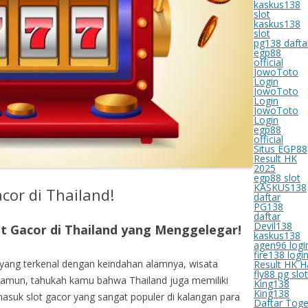
kaskus138
slot
kaskus138
slot
pg138 dafta
egp88
official
JowoToto
Login
JowoToto
Login
JowoToto
Login
egp88
official
Situs EGP88
Result HK
2025
egp88 slot
KASKUS138
cor di Thailand!
daftar
PG138
daftar
Devil138
ot Gacor di Thailand yang Menggelegar!
kaskus138
agen96 logi
fire138 logi
yang terkenal dengan keindahan alamnya, wisata
Result HK Ha
fly88 pg slot
 Namun, tahukah kamu bahwa Thailand juga memiliki
King138
King138
asuk slot gacor yang sangat populer di kalangan para
Daftar Tog