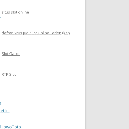
situs slot online
r
daftar Situs Judi Slot Online Terlengkap
Slot Gacor
RTP Slot
n
n
ri Ini
el JowoToto