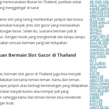
Alt Web Jo
 merencanakan liburan ke Thailand, pastikan untuk
Situs JowoT
ang menggelegar di sana!
egp88 dafta
agen338 log
agen338 log
w77 login
game slot yang sering memberikan jackpot dan bonus
fly88 ลงทะเ
menemukan banyak jenis slot gacor yang menawarkan
fly88 slot
dong77
ngan besar. Selain itu, suasana bermain judi di
dong77
JowoToto Sit
ibur. Dengan musik yang menghentak dan lampu-lampu
Daftar Tog
Asu138 Slot
akan sensasi bermain yang tak terlupakan.
Kaskus138
jowototo da
jowototo da
an Bermain Slot Gacor di Thailand
slot online
w77
Dr scatter
Slot Gacor
W77
pg138
i, bermain slot gacor di Thailand juga bisa menjadi
agen138
dilakukan bersama teman-teman. Kamu dan teman-
agen138 slo
https://www
apai jackpot atau berbagi kemenangan yang didapatkan.
https://naga
fire138 logi
emukan banyak kasino atau tempat judi yang
naga138
egp88
um sehingga kamu dan teman-teman bisa menikmati
koin138
an lezat.
koin138
agen138 slo