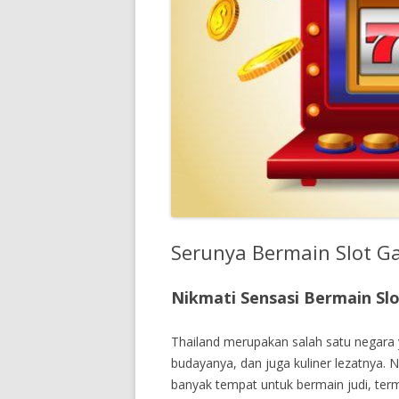
Serunya Bermain Slot Ga
Nikmati Sensasi Bermain Sl
Thailand merupakan salah satu negara 
budayanya, dan juga kuliner lezatnya.
banyak tempat untuk bermain judi, term