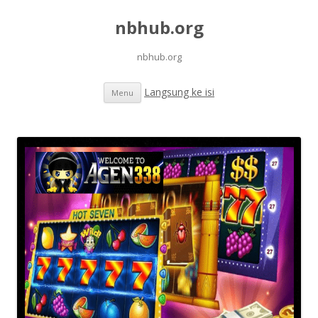
nbhub.org
nbhub.org
Langsung ke isi
Menu