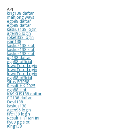
APi
king138 daftar
mahjong ways
egp88 daftar
egp88 daftar
kaskus138 login
agen96 login
roket338 login
ikan138
kaskus138 slot
kaskus138 slot
kaskus138 slot
pg138 daftar
egp88 official
JowoToto Login
JowoToto Login
JowoToto Login
egp88 official
Situs EGP88
Result HK 2025
egp88 slot
KASKUS138 daftar
PG138 daftar
Devil138
kaskus138
agen96 login
fire138 login
Result HK Hari Ini
fly88 pg slot
King138