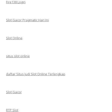
Fire138 Login
Slot Gacor Pragmatic Hari Ini
Slot Online
situs slot online
daftar Situs Judi Slot Online Terlengkap
Slot Gacor
RTP Slot