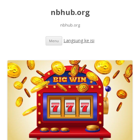
nbhub.org
nbhub.org
Langsung ke isi
Menu