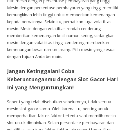
Pilih mesin dengan persentase pembayaran yang tinggi.
Mesin dengan persentase pembayaran yang tinggi memiliki
kemungkinan lebih tinggi untuk memberikan kemenangan
kepada pemainnya. Selain itu, perhatikan juga volatilitas
mesin. Mesin dengan volatilitas rendah cenderung
memberikan kemenangan kecil namun sering, sedangkan
mesin dengan volatilitas tinggi cenderung memberikan
kemenangan besar namun jarang. Pilih mesin yang sesuai
dengan tujuan Anda bermain.
Jangan Ketinggalan! Coba
Keberuntunganmu dengan Slot Gacor Hari
Ini yang Menguntungkan!
Seperti yang telah disebutkan sebelumnya, tidak semua
mesin slot gacor sama. Oleh karena itu, penting untuk
memperhatikan faktor-faktor tertentu saat memilih mesin
slot untuk dimainkan. Selain persentase pembayaran dan
volatilitas, ada juga faktor-faktor lain seperti tema, fitur