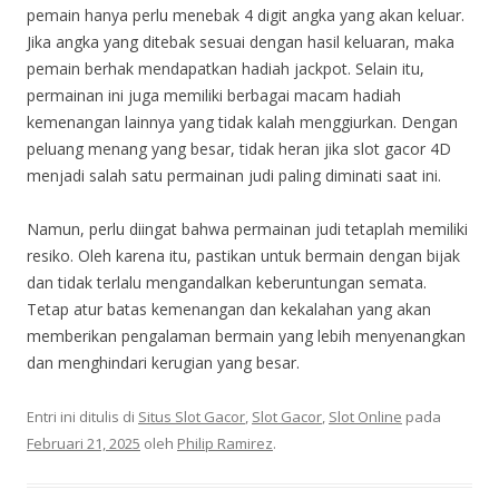
pemain hanya perlu menebak 4 digit angka yang akan keluar.
Jika angka yang ditebak sesuai dengan hasil keluaran, maka
pemain berhak mendapatkan hadiah jackpot. Selain itu,
permainan ini juga memiliki berbagai macam hadiah
kemenangan lainnya yang tidak kalah menggiurkan. Dengan
peluang menang yang besar, tidak heran jika slot gacor 4D
menjadi salah satu permainan judi paling diminati saat ini.
Namun, perlu diingat bahwa permainan judi tetaplah memiliki
resiko. Oleh karena itu, pastikan untuk bermain dengan bijak
dan tidak terlalu mengandalkan keberuntungan semata.
Tetap atur batas kemenangan dan kekalahan yang akan
memberikan pengalaman bermain yang lebih menyenangkan
dan menghindari kerugian yang besar.
Entri ini ditulis di
Situs Slot Gacor
,
Slot Gacor
,
Slot Online
pada
Februari 21, 2025
oleh
Philip Ramirez
.