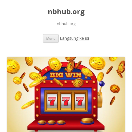
nbhub.org
nbhub.org
Langsung ke isi
Menu