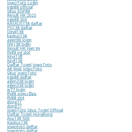
JowoToto Login
egp88 official
Situs EGP88
Result HK 2025
egp88 slot
KASKUS138 daftar
PG138 daftar
Devil138
kaskus138
agen96 login
fire138 login
Result HK Hari Ini
fly88 pg slot
King138
King138
Daftar Togel JowoToto
Alt Web JowoToto
Situs JowoToto
egp88 daftar
agen338 login
agen338 login
w77 login
fly88 ลงทะเบียน
fly88 slot
dong77
dong77
JowoToto Situs Togel Official
Daftar Togel Hongkong
Asu138 Slot
Kaskus138
jowototo daftar
jowototo daftar