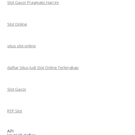
Slot Gacor Pragmatic Hari Ini
Slot Online
situs slot online
daftar Situs Judi Slot Online Terlengkap
Slot Gacor
RTP Slot
APi