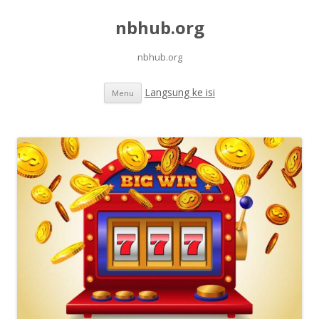
nbhub.org
nbhub.org
Langsung ke isi
Menu