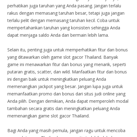
perhatikan juga taruhan yang Anda pasang. Jangan terlalu
rakus dengan memasang taruhan besar, tetapi juga jangan
terlalu pelit dengan memasang taruhan kecil. Coba untuk
mempertahankan taruhan yang konsisten sehingga Anda
dapat menjaga saldo Anda dan bermain lebih lama.
Selain itu, penting juga untuk memperhatikan fitur dan bonus
yang ditawarkan oleh game slot gacor Thailand. Banyak
game ini menawarkan fitur dan bonus yang menarik, seperti
putaran gratis, scatter, dan wild. Manfaatkan fitur dan bonus
ini dengan baik untuk meningkatkan peluang Anda
memenangkan jackpot yang besar. Jangan lupa juga untuk
memanfaatkan promo dan bonus dari situs judi online yang
Anda pilih. Dengan demikian, Anda dapat memperoleh modal
tambahan secara gratis dan meningkatkan peluang Anda
memenangkan game slot gacor Thailand.
Bagi Anda yang masih pemula, jangan ragu untuk mencoba