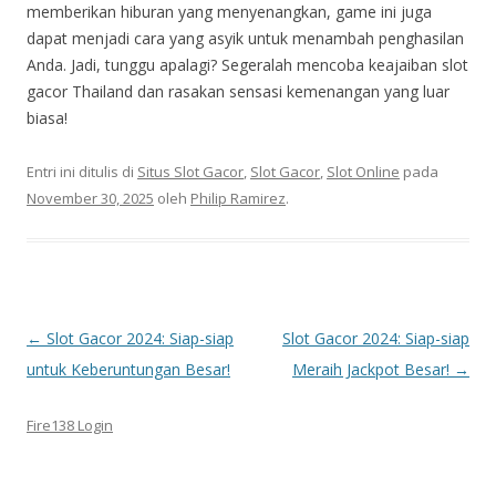
memberikan hiburan yang menyenangkan, game ini juga
dapat menjadi cara yang asyik untuk menambah penghasilan
Anda. Jadi, tunggu apalagi? Segeralah mencoba keajaiban slot
gacor Thailand dan rasakan sensasi kemenangan yang luar
biasa!
Entri ini ditulis di
Situs Slot Gacor
,
Slot Gacor
,
Slot Online
pada
November 30, 2025
oleh
Philip Ramirez
.
Navigasi
←
Slot Gacor 2024: Siap-siap
Slot Gacor 2024: Siap-siap
Tulisan
untuk Keberuntungan Besar!
Meraih Jackpot Besar!
→
Fire138 Login