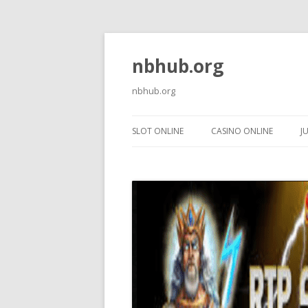
nbhub.org
nbhub.org
SLOT ONLINE
CASINO ONLINE
J