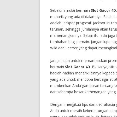
Sebelum mulai bermain
Slot Gacor 4D
menarik yang ada di dalamnya. Salah sat
adalah jackpot progresif. Jackpot ini 
taruhan, sehingga jumlahnya akan teru
memenangkannya. Selain itu, ada juga
tambahan bagi pemain. Jangan lupa jug
Wild dan Scatter yang dapat meningka
Jangan lupa untuk memanfaatkan promo
bermain
Slot Gacor 4D
. Biasanya, sit
hadiah-hadiah menarik lainnya kepada 
yang ada untuk mencoba berbagai strat
memberikan Anda gambaran tentang s
dan seberapa besar kemenangan yang 
Dengan mengikuti tips dan trik rahasi
Anda untuk meraih keberuntungan de
santai dan tidak terburu-buru, karena