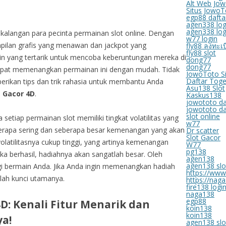
Alt Web Jo
Situs JowoT
egp88 dafta
agen338 log
agen338 log
i kalangan para pecinta permainan slot online. Dengan
w77 login
ampilan grafis yang menawan dan jackpot yang
fly88 ลงทะเ
fly88 slot
in yang tertarik untuk mencoba keberuntungan mereka di
dong77
dong77
dapat memenangkan permainan ini dengan mudah. Tidak
JowoToto Sit
Daftar Tog
erikan tips dan trik rahasia untuk membantu Anda
Asu138 Slot
t Gacor 4D
.
Kaskus138
jowototo da
jowototo da
slot online
etiap permainan slot memiliki tingkat volatilitas yang
w77
eberapa sering dan seberapa besar kemenangan yang akan
Dr scatter
Slot Gacor
volatilitasnya cukup tinggi, yang artinya kemenangan
W77
pg138
jika berhasil, hadiahnya akan sangatlah besar. Oleh
agen138
agen138 slo
egi bermain Anda. Jika Anda ingin memenangkan hadiah
https://www
lah kunci utamanya.
https://naga
fire138 logi
naga138
egp88
4D: Kenali Fitur Menarik dan
koin138
koin138
a!
agen138 slo