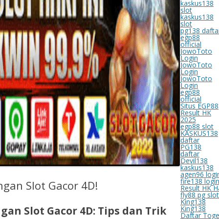
kaskus138
slot
kaskus138
slot
pg138 dafta
egp88
official
JowoToto
Login
JowoToto
Login
JowoToto
Login
egp88
official
Situs EGP88
Result HK
2025
egp88 slot
KASKUS138
daftar
PG138
daftar
Devil138
kaskus138
agen96 logi
fire138 logi
gan Slot Gacor 4D!
Result HK Ha
fly88 pg slot
King138
an Slot Gacor 4D: Tips dan Trik
King138
Daftar Tog