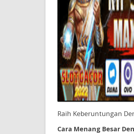
Raih Keberuntungan Den
Cara Menang Besar Deng