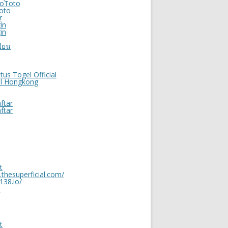
woToto
oto
r
in
in
บียน
us Togel Official
el Hongkong
ftar
ftar
t
.thesuperficial.com/
138.io/
n
t