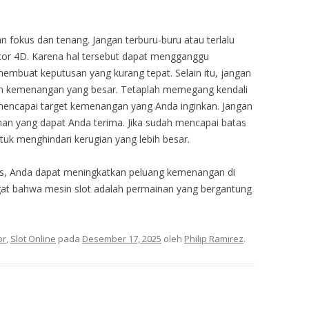
n fokus dan tenang. Jangan terburu-buru atau terlalu
cor 4D. Karena hal tersebut dapat mengganggu
mbuat keputusan yang kurang tepat. Selain itu, jangan
n kemenangan yang besar. Tetaplah memegang kendali
mencapai target kemenangan yang Anda inginkan. Jangan
han yang dapat Anda terima. Jika sudah mencapai batas
ntuk menghindari kerugian yang lebih besar.
tas, Anda dapat meningkatkan peluang kemenangan di
gat bahwa mesin slot adalah permainan yang bergantung
or
,
Slot Online
pada
Desember 17, 2025
oleh
Philip Ramirez
.