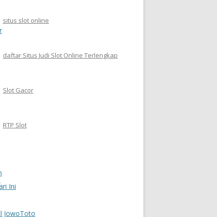
situs slot online
r
daftar Situs Judi Slot Online Terlengkap
Slot Gacor
RTP Slot
n
n
ri Ini
el JowoToto