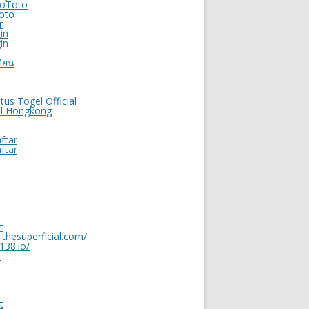
woToto
oto
r
in
in
บียน
us Togel Official
el Hongkong
ftar
ftar
t
.thesuperficial.com/
138.io/
n
t