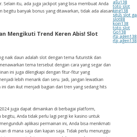
asu138
 Selain itu, ada juga jackpot yang bisa membuat Anda
toto slot
king138
 begitu banyak bonus yang ditawarkan, tidak ada alasan
situs slot g
slot88
koin138
toto slot
Go138
 Mengikuti Trend Keren Abis! Slot
rtp agen138
rtp agen138
ng naik daun adalah slot dengan tema futuristik dan
4 menawarkan tema tersebut dengan cara yang segar dan
inan ini juga dilengkapi dengan fitur-fitur yang
njadi lebih menarik dan seru. Jadi, jangan lewatkan
i dan ikut menjadi bagian dari tren yang sedang hits
 2024 juga dapat dimainkan di berbagai platform,
begitu, Anda tidak perlu lagi pergi ke kasino untuk
mengunduh aplikasi permainan ini, Anda bisa menikmati
kan di mana saja dan kapan saja. Tidak perlu menunggu