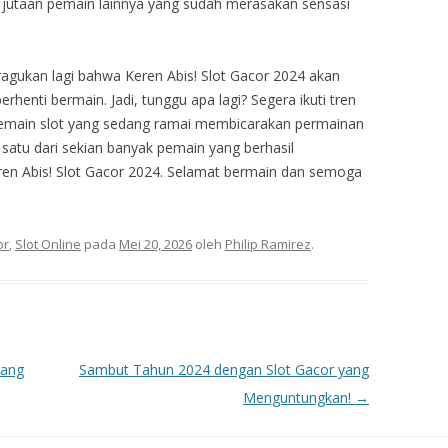
 jutaan pemain lainnya yang sudah merasakan sensasi
ragukan lagi bahwa Keren Abis! Slot Gacor 2024 akan
rhenti bermain. Jadi, tunggu apa lagi? Segera ikuti tren
emain slot yang sedang ramai membicarakan permainan
h satu dari sekian banyak pemain yang berhasil
n Abis! Slot Gacor 2024. Selamat bermain dan semoga
or
,
Slot Online
pada
Mei 20, 2026
oleh
Philip Ramirez
.
uang
Sambut Tahun 2024 dengan Slot Gacor yang
Menguntungkan!
→