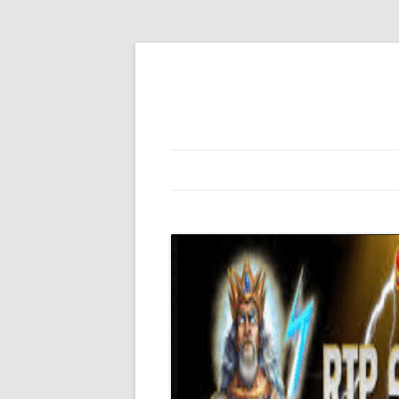
nbhub.org
nbhub.org
SLOT ONLINE
CASINO ONLINE
J