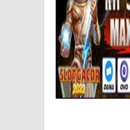
Kehebohan Mengenai Slo
Keberuntungan Besar!