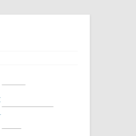
Fire138 Login
r
r
Slot Gacor Pragmatic Hari Ini
n
Slot Online