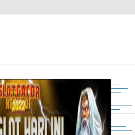
Langsung
ke
UDI BOLA
JUDI ONLINE
isi
APi
king138
daftar
mahjong
ways
egp88 dafta
egp88 dafta
kaskus138
login
agen96 logi
roket338
login
ikan138
kaskus138
slot