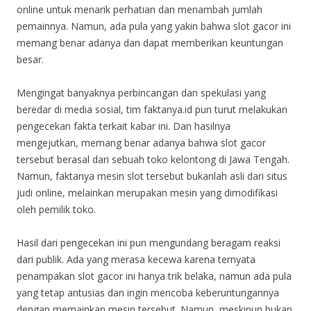
online untuk menarik perhatian dan menambah jumlah
pemainnya. Namun, ada pula yang yakin bahwa slot gacor ini
memang benar adanya dan dapat memberikan keuntungan
besar.
Mengingat banyaknya perbincangan dan spekulasi yang
beredar di media sosial, tim faktanya.id pun turut melakukan
pengecekan fakta terkait kabar ini. Dan hasilnya
mengejutkan, memang benar adanya bahwa slot gacor
tersebut berasal dari sebuah toko kelontong di Jawa Tengah.
Namun, faktanya mesin slot tersebut bukanlah asli dari situs
judi online, melainkan merupakan mesin yang dimodifikasi
oleh pemilik toko.
Hasil dari pengecekan ini pun mengundang beragam reaksi
dari publik. Ada yang merasa kecewa karena ternyata
penampakan slot gacor ini hanya trik belaka, namun ada pula
yang tetap antusias dan ingin mencoba keberuntungannya
dengan memainkan mesin tersebut. Namun, meskipun bukan