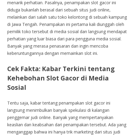
menarik perhatian. Pasalnya, penampakan slot gacor ini
diduga bukanlah berasal dari sebuah situs judi online,
melainkan dari salah satu toko kelontong di sebuah kampung
di Jawa Tengah. Penampakan ini pertama kali diunggah oleh
pemilik toko tersebut di media sosial dan langsung mendapat
perhatian yang luar biasa dari para pengguna media sosial.
Banyak yang merasa penasaran dan ingin mencoba
keberuntungannya dengan memainkan slot ini.
Cek Fakta: Kabar Terkini tentang
Kehebohan Slot Gacor di Media
Sosial
Tentu saja, kabar tentang penampakan slot gacor ini
langsung menimbulkan banyak spekulasi di kalangan
penggemar judi online. Banyak yang mempertanyakan
keaslian dan keabsahan dari penampakan tersebut. Ada yang
menganggap bahwa ini hanya trik marketing dari situs judi