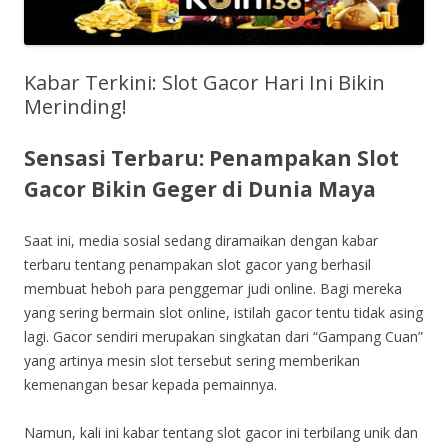
Kabar Terkini: Slot Gacor Hari Ini Bikin
Merinding!
Sensasi Terbaru: Penampakan Slot
Gacor Bikin Geger di Dunia Maya
Saat ini, media sosial sedang diramaikan dengan kabar
terbaru tentang penampakan slot gacor yang berhasil
membuat heboh para penggemar judi online. Bagi mereka
yang sering bermain slot online, istilah gacor tentu tidak asing
lagi. Gacor sendiri merupakan singkatan dari “Gampang Cuan”
yang artinya mesin slot tersebut sering memberikan
kemenangan besar kepada pemainnya.
Namun, kali ini kabar tentang slot gacor ini terbilang unik dan