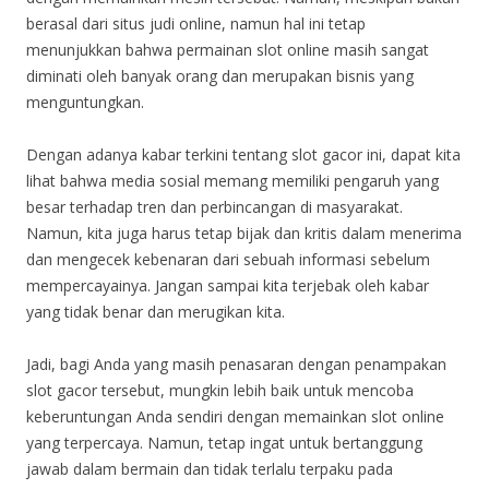
berasal dari situs judi online, namun hal ini tetap
menunjukkan bahwa permainan slot online masih sangat
diminati oleh banyak orang dan merupakan bisnis yang
menguntungkan.
Dengan adanya kabar terkini tentang slot gacor ini, dapat kita
lihat bahwa media sosial memang memiliki pengaruh yang
besar terhadap tren dan perbincangan di masyarakat.
Namun, kita juga harus tetap bijak dan kritis dalam menerima
dan mengecek kebenaran dari sebuah informasi sebelum
mempercayainya. Jangan sampai kita terjebak oleh kabar
yang tidak benar dan merugikan kita.
Jadi, bagi Anda yang masih penasaran dengan penampakan
slot gacor tersebut, mungkin lebih baik untuk mencoba
keberuntungan Anda sendiri dengan memainkan slot online
yang terpercaya. Namun, tetap ingat untuk bertanggung
jawab dalam bermain dan tidak terlalu terpaku pada