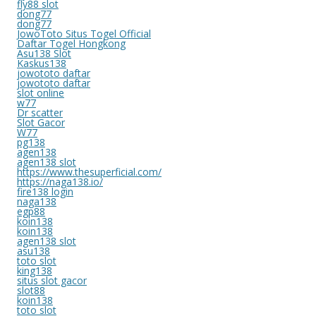
fly88 slot
dong77
dong77
JowoToto Situs Togel Official
Daftar Togel Hongkong
Asu138 Slot
Kaskus138
jowototo daftar
jowototo daftar
slot online
w77
Dr scatter
Slot Gacor
W77
pg138
agen138
agen138 slot
https://www.thesuperficial.com/
https://naga138.io/
fire138 login
naga138
egp88
koin138
koin138
agen138 slot
asu138
toto slot
king138
situs slot gacor
slot88
koin138
toto slot