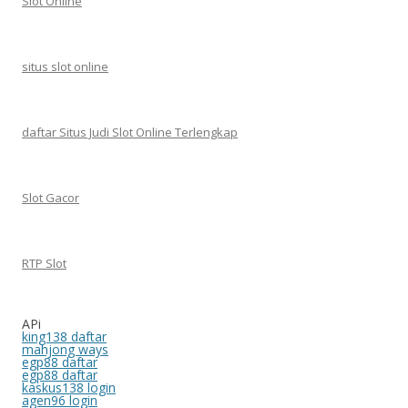
Slot Online
situs slot online
daftar Situs Judi Slot Online Terlengkap
Slot Gacor
RTP Slot
APi
king138 daftar
mahjong ways
egp88 daftar
egp88 daftar
kaskus138 login
agen96 login