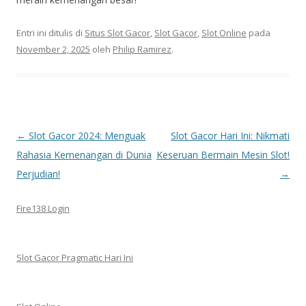
Entri ini ditulis di
Situs Slot Gacor
,
Slot Gacor
,
Slot Online
pada
November 2, 2025
oleh
Philip Ramirez
.
Navigasi
←
Slot Gacor 2024: Menguak
Slot Gacor Hari Ini: Nikmati
Tulisan
Rahasia Kemenangan di Dunia
Keseruan Bermain Mesin Slot!
Perjudian!
→
Fire138 Login
Slot Gacor Pragmatic Hari Ini